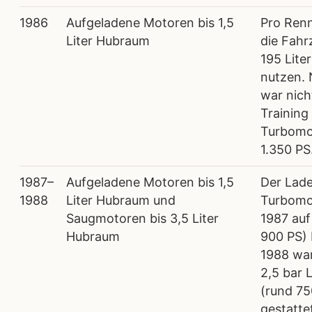
1986
Aufgeladene Motoren bis 1,5
Pro Ren
Liter Hubraum
die Fah
195 Liter
nutzen.
war nich
Training 
Turbomo
1.350 PS
1987–
Aufgeladene Motoren bis 1,5
Der Lade
1988
Liter Hubraum und
Turbomo
Saugmotoren bis 3,5 Liter
1987 auf
Hubraum
900 PS) 
1988 wa
2,5 bar 
(rund 75
gestattet