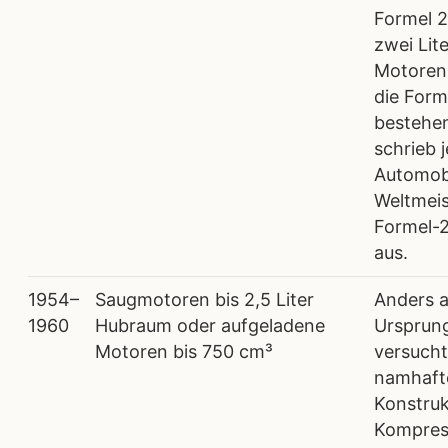
Formel 2
zwei Lit
Motoren.
die Form
bestehen
schrieb 
Automob
Weltmeis
Formel-
aus.
1954–
Saugmotoren bis 2,5 Liter
Anders a
1960
Hubraum oder aufgeladene
Ursprun
Motoren bis 750 cm³
versucht
namhaft
Konstruk
Kompres