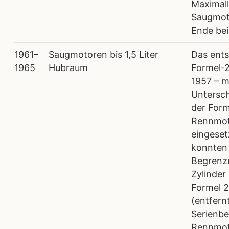
Maximall
Saugmot
Ende bei
1961–
Saugmotoren bis 1,5 Liter
Das ent
1965
Hubraum
Formel-
1957 – m
Untersch
der Form
Rennmo
eingese
konnten 
Begrenz
Zylinder 
Formel 2
(entfern
Serienbe
Rennmot