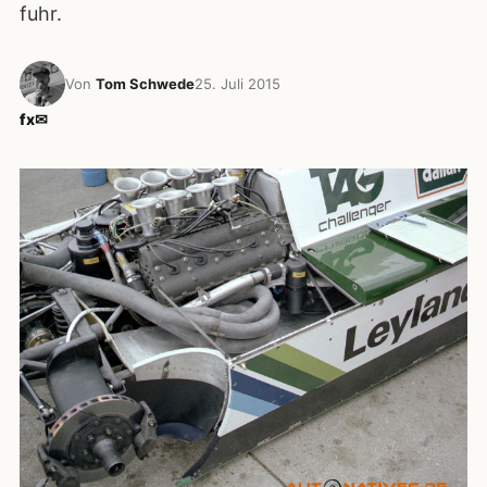
fuhr.
Von
Tom Schwede
25. Juli 2015
f
x
✉