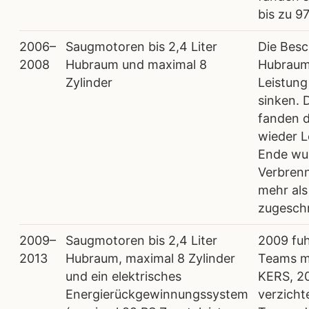
bis zu 9
2006–
Saugmotoren bis 2,4 Liter
Die Bes
2008
Hubraum und maximal 8
Hubraums
Zylinder
Leistung
sinken. 
fanden d
wieder L
Ende wu
Verbren
mehr als
zugeschr
2009–
Saugmotoren bis 2,4 Liter
2009 fuh
2013
Hubraum, maximal 8 Zylinder
Teams m
und ein elektrisches
KERS, 2
Energierückgewinnungssystem
verzicht