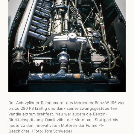
Der Achtzylinder-Reihenmotor des Mercedes-Benz W 196 war
bis zu 280 PS kräftig und dank seiner zwangsgesteuerten
Ventile extrem drehfest. Neu war zudem die Benzin-
Direkteinspritzung. Damit zählt der Motor aus Stuttgart bis
heute zu den innovativsten Motoren der Formel-1-
Geschichte. (Foto: Tom Schwede)