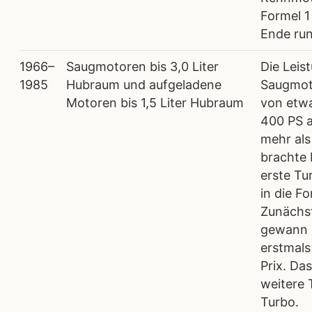
Formel 1
Ende run
1966–
Saugmotoren bis 3,0 Liter
Die Leis
1985
Hubraum und aufgeladene
Saugmot
Motoren bis 1,5 Liter Hubraum
von etwa
400 PS 
mehr als
brachte 
erste Tu
in die Fo
Zunächst
gewann 
erstmals
Prix. Da
weitere
Turbo.