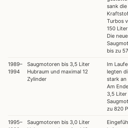
sank die
Kraftsto
Turbos v
150 Lite
Die neu
Saugmoto
bis zu 5
1989–
Saugmotoren bis 3,5 Liter
Im Laufe
1994
Hubraum und maximal 12
legten d
Zylinder
stark an
Am Ende
3,5 Lite
Saugmot
zu 820 P
1995–
Saugmotoren bis 3,0 Liter
Eingefüh