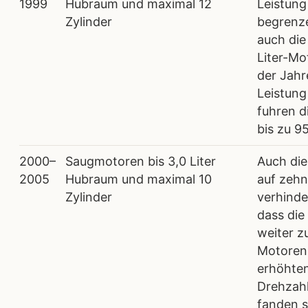
1999
Hubraum und maximal 12
Leistung
Zylinder
begrenze
auch die
Liter-Mo
der Jahr
Leistung
fuhren d
bis zu 9
2000–
Saugmotoren bis 3,0 Liter
Auch di
2005
Hubraum und maximal 10
auf zehn
Zylinder
verhinde
dass die
weiter z
Motoren
erhöhten
Drehzah
fanden s