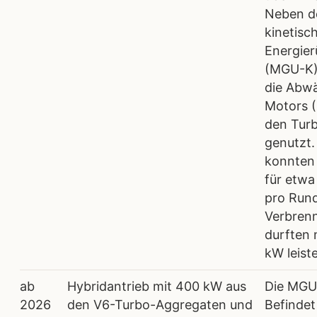
Neben de
kinetisc
Energie
(MGU-K)
die Abw
Motors 
den Turb
genutzt.
konnten 
für etw
pro Rund
Verbren
durften
kW leist
ab
Hybridantrieb mit 400 kW aus
Die MGU-
2026
den V6-Turbo-Aggregaten und
Befindet