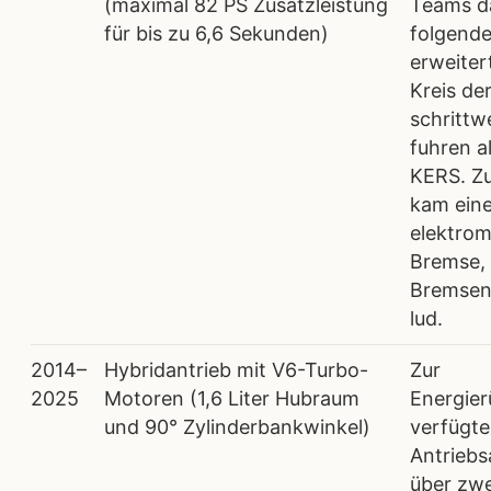
(maximal 82 PS Zusatzleistung
Teams da
für bis zu 6,6 Sekunden)
folgend
erweiter
Kreis d
schrittw
fuhren a
KERS. Z
kam ein
elektrom
Bremse, 
Bremsen 
lud.
2014–
Hybridantrieb mit V6-Turbo-
Zur
2025
Motoren (1,6 Liter Hubraum
Energie
und 90° Zylinderbankwinkel)
verfügte
Antrieb
über zwe