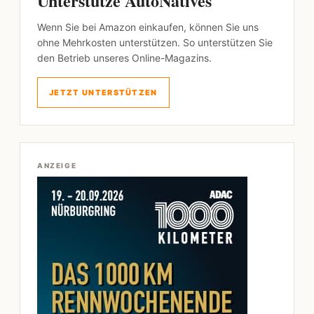
Unterstütze AutoNatives
Wenn Sie bei Amazon einkaufen, können Sie uns
ohne Mehrkosten unterstützen. So unterstützen Sie
den Betrieb unseres Online-Magazins.
JETZT UNTERSTÜTZEN
ANZEIGE