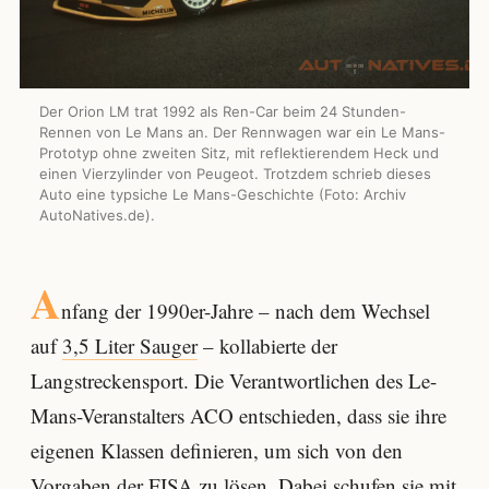
Der Orion LM trat 1992 als Ren-Car beim 24 Stunden-
Rennen von Le Mans an. Der Rennwagen war ein Le Mans-
Prototyp ohne zweiten Sitz, mit reflektierendem Heck und
einen Vierzylinder von Peugeot. Trotzdem schrieb dieses
Auto eine typsiche Le Mans-Geschichte (Foto: Archiv
AutoNatives.de).
A
nfang der 1990er-Jahre – nach dem Wechsel
auf
3,5 Liter Sauger
– kollabierte der
Langstreckensport. Die Verantwortlichen des Le-
Mans-Veranstalters ACO entschieden, dass sie ihre
eigenen Klassen definieren, um sich von den
Vorgaben der FISA zu lösen. Dabei schufen sie mit