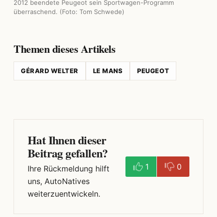
2012 beendete Peugeot sein Sportwagen-Programm
überraschend. (Foto: Tom Schwede)
Themen dieses Artikels
GÉRARD WELTER
LE MANS
PEUGEOT
Hat Ihnen dieser
Beitrag gefallen?
1
0
Ihre Rückmeldung hilft
uns, AutoNatives
weiterzuentwickeln.