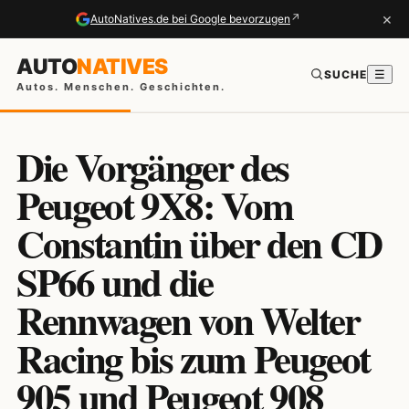
×
↗
AutoNatives.de bei Google bevorzugen
AUTO
NATIVES
SUCHE
☰
Autos. Menschen. Geschichten.
Die Vorgänger des
Peugeot 9X8: Vom
Constantin über den CD
SP66 und die
Rennwagen von Welter
Racing bis zum Peugeot
905 und Peugeot 908