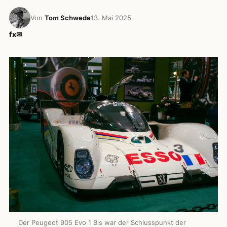
Von
Tom Schwede
13. Mai 2025
f
x
✉
Der Peugeot 905 Evo 1 Bis war der Schlusspunkt der