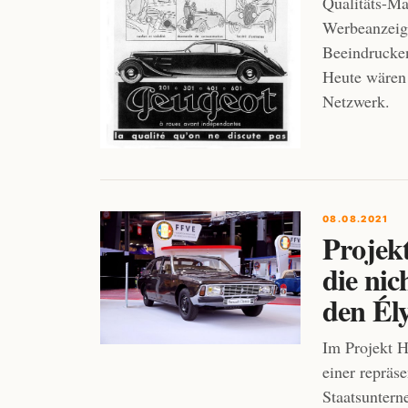
Qualitäts-Ma
Werbeanzeig
Beeindrucken
Heute wären 
Netzwerk.
08.08.2021
Projek
die nic
den Ély
Im Projekt H
einer repräs
Staatsuntern