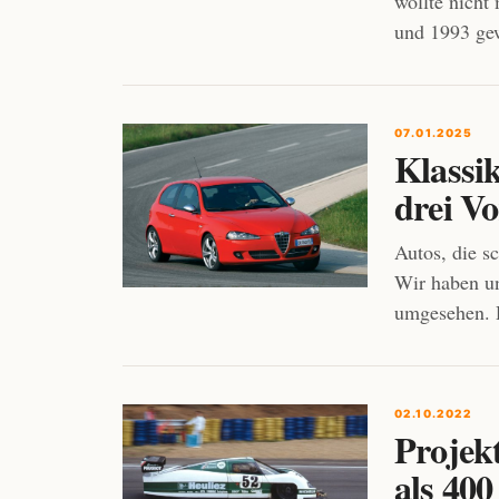
wollte nicht
und 1993 ge
07.01.2025
Klassi
drei Vo
Autos, die s
Wir haben u
umgesehen. D
02.10.2022
Projek
als 400