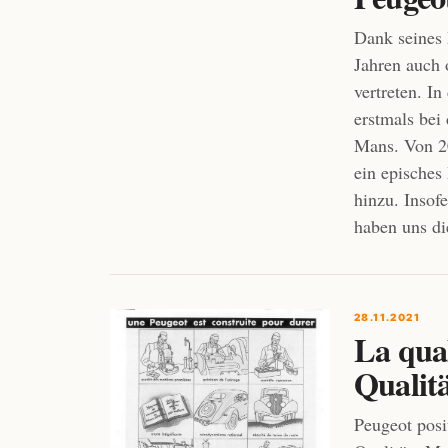
Dank seines
Jahren auch 
vertreten. I
erstmals be
Mans. Von 20
ein episches
hinzu. Insof
haben uns d
28.11.2021
La qual
Qualitä
Peugeot posit