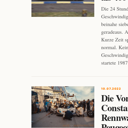
Die 24 Stund
Geschwindigk
beinahe sieb
geradeaus. A
Kurze Zeit 
normal. Kein
Geschwindig
startete 198
10.07.2022
Die Vo
Consta
Rennwa
Peugeo