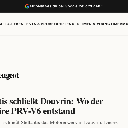
↗
AutoNatives.de bei Google bevorzugen
AUTO-LEBEN
TESTS & PROBEFAHRTEN
OLDTIMER & YOUNGTIMER
MO
eugeot
tis schließt Douvrin: Wo der
äre PRV-V6 entstand
 schließt Stellantis das Motorenwerk in Douvrin. Dieses