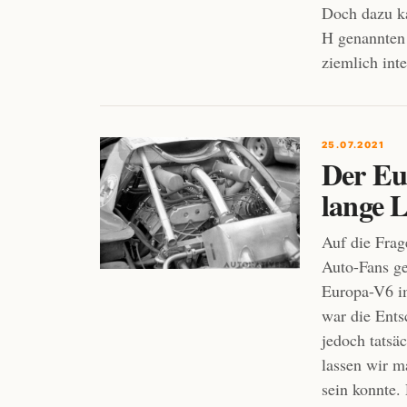
Doch dazu ka
H genannten
ziemlich inte
25.07.2021
Der Eu
lange 
Auf die Fra
Auto-Fans ge
Europa-V6 im
war die Ents
jedoch tatsä
lassen wir m
sein konnte.