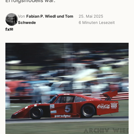
Erfolgsmodells war.
Von
Fabian P. Wiedl und Tom
25. Mai 2025
Schwede
6 Minuten Lesezeit
f
x
✉