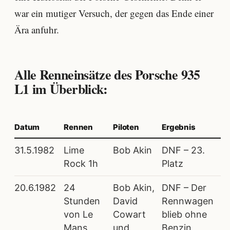
war ein mutiger Versuch, der gegen das Ende einer
Ära anfuhr.
Alle Renneinsätze des Porsche 935
L1 im Überblick:
Datum
Rennen
Piloten
Ergebnis
31.5.1982
Lime
Bob Akin
DNF – 23.
Rock 1h
Platz
20.6.1982
24
Bob Akin,
DNF – Der
Stunden
David
Rennwagen
von Le
Cowart
blieb ohne
Mans
und
Benzin