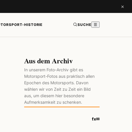
×
TORSPORT-HISTORIE
SUCHE
☰
Aus dem Archiv
In unserem Foto-Archiv gibt es
Motorsport-Fotos aus praktisch allen
Epochen des Motorsports. Davon
wählen wir von Zeit zu Zeit ein Bild
aus, um diesem hier besondere
Aufmerksamkeit zu schenken.
f
x
✉