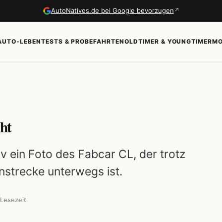
↗
AutoNatives.de bei Google bevorzugen
AUTO-LEBEN
TESTS & PROBEFAHRTEN
OLDTIMER & YOUNGTIMER
MO
ht
v ein Foto des Fabcar CL, der trotz
nstrecke unterwegs ist.
Lesezeit