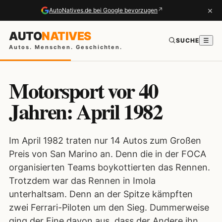
×
↗
AutoNatives.de bei Google bevorzugen
AUTO
NATIVES
SUCHE
☰
Autos. Menschen. Geschichten.
Motorsport vor 40
Jahren: April 1982
Im April 1982 traten nur 14 Autos zum Großen
Preis von San Marino an. Denn die in der FOCA
organisierten Teams boykottierten das Rennen.
Trotzdem war das Rennen in Imola
unterhaltsam. Denn an der Spitze kämpften
zwei Ferrari-Piloten um den Sieg. Dummerweise
ging der Eine davon aus, dass der Andere ihn