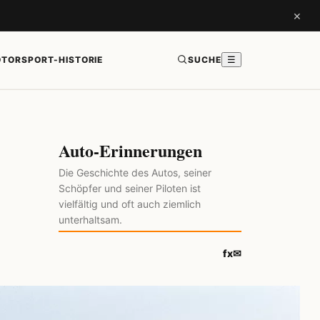
×
TORSPORT-HISTORIE
SUCHE
☰
Auto-Erinnerungen
Die Geschichte des Autos, seiner
Schöpfer und seiner Piloten ist
vielfältig und oft auch ziemlich
unterhaltsam.
f
x
✉