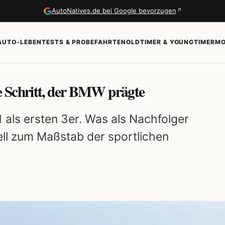
↗
AutoNatives.de bei Google bevorzugen
AUTO-LEBEN
TESTS & PROBEFAHRTEN
OLDTIMER & YOUNGTIMER
MO
 Schritt, der BMW prägte
als ersten 3er. Was als Nachfolger
ll zum Maßstab der sportlichen