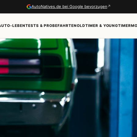
↗
AutoNatives.de bei Google bevorzugen
AUTO-LEBEN
TESTS & PROBEFAHRTEN
OLDTIMER & YOUNGTIMER
MO