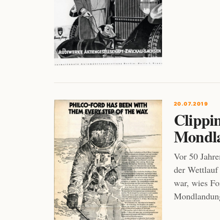
20.07.2019
Clippi
Mondl
Vor 50 Jahre
der Wettlau
war, wies Fo
Mondlandung