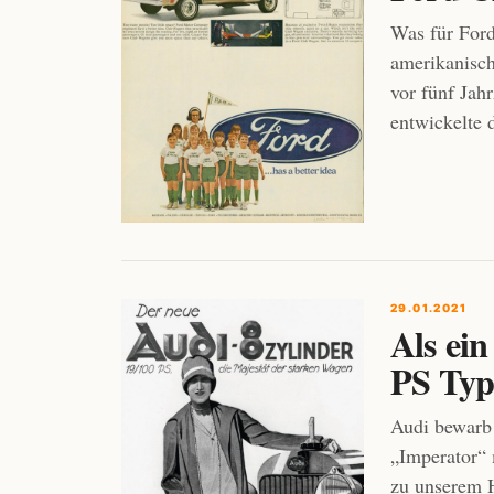
Was für Ford
amerikanisc
vor fünf Jah
entwickelte 
29.01.2021
Als ei
PS Typ
Audi bewarb
„Imperator“ 
zu unserem H