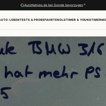
↗
AutoNatives.de bei Google bevorzugen
AUTO-LEBEN
TESTS & PROBEFAHRTEN
OLDTIMER & YOUNGTIMER
MO