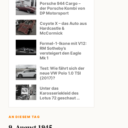
Porsche 944 Cargo –
der Porsche Kombi von
DP Motorsport
Coyote X – das Auto aus
Hardcastle &
McCormick
Formel-1-Ikone mit V12:
RM Sotheby’s
versteigert den Eagle
Mk 1
Test: Wie fährt sich der
neue VW Polo 1.0 TSI
(2017)?
Unter das
Karosseriekleid des
Lotus 72 geschaut …
AN DIESEM TAG
9. August 1945