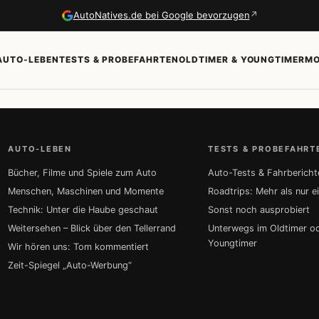
↗
AutoNatives.de bei Google bevorzugen
AUTO-LEBEN
TESTS & PROBEFAHRTEN
OLDTIMER & YOUNGTIMER
MO
AUTO-LEBEN
TESTS & PROBEFAHRT
Bücher, Filme und Spiele zum Auto
Auto-Tests & Fahrbericht
Menschen, Maschinen und Momente
Roadtrips: Mehr als nur e
Technik: Unter die Haube geschaut
Sonst noch ausprobiert
Weitersehen – Blick über den Tellerrand
Unterwegs im Oldtimer o
Youngtimer
Wir hören uns: Tom kommentiert
Zeit-Spiegel „Auto-Werbung“