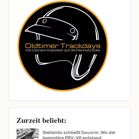
Zurzeit beliebt:
Stellantis schließt Douvrin: Wo der
legendäre PRV-V6 entstand