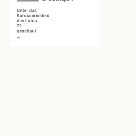
Unter das
Karosseriekleid
des Lotus
72
geschaut
…