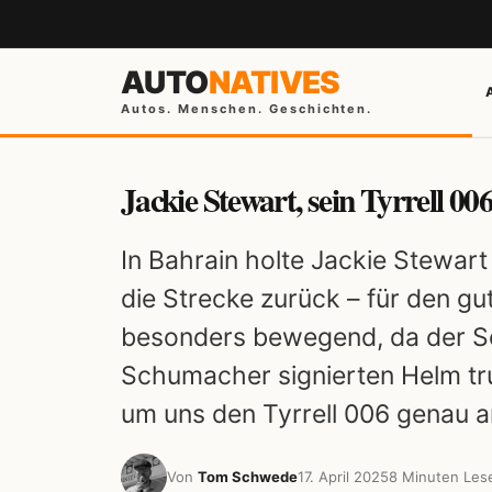
AUTO
NATIVES
Autos. Menschen. Geschichten.
Jackie Stewart, sein Tyrrell 0
In Bahrain holte Jackie Stewart
die Strecke zurück – für den 
besonders bewegend, da der Sc
Schumacher signierten Helm trug
um uns den Tyrrell 006 genau 
Von
Tom Schwede
17. April 2025
8 Minuten Les