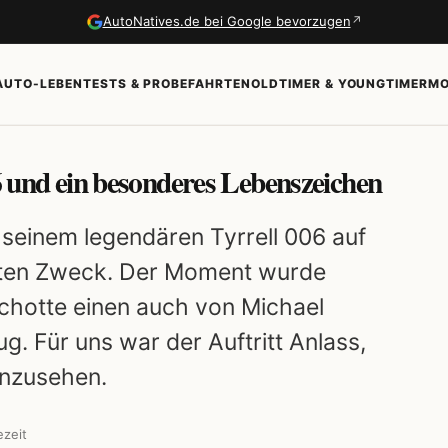
↗
AutoNatives.de bei Google bevorzugen
AUTO-LEBEN
TESTS & PROBEFAHRTEN
OLDTIMER & YOUNGTIMER
MO
06 und ein besonderes Lebenszeichen
 seinem legendären Tyrrell 006 auf
guten Zweck. Der Moment wurde
hotte einen auch von Michael
. Für uns war der Auftritt Anlass,
anzusehen.
ezeit