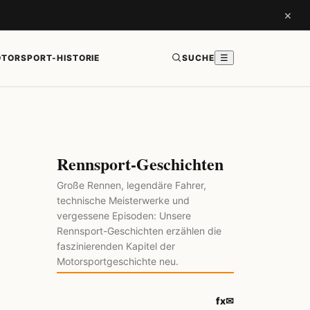
×
TORSPORT-HISTORIE
SUCHE
☰
Rennsport-Geschichten
Große Rennen, legendäre Fahrer,
technische Meisterwerke und
vergessene Episoden: Unsere
Rennsport-Geschichten erzählen die
faszinierenden Kapitel der
Motorsportgeschichte neu.
f
x
✉