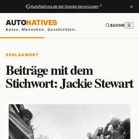
×
↗
AutoNatives.de bei Google bevorzugen
AUTO
NATIVES
SUCHE
☰
Autos. Menschen. Geschichten.
SCHLAGWORT
Beiträge mit dem
Stichwort: Jackie Stewart