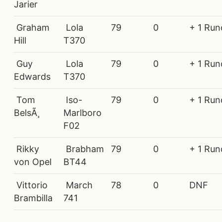
Jarier
Graham
Lola
79
0
+ 1 Run
Hill
T370
Guy
Lola
79
0
+ 1 Run
Edwards
T370
Tom
Iso-
79
0
+ 1 Run
BelsÃ¸
Marlboro
F02
Rikky
Brabham
79
0
+ 1 Run
von Opel
BT44
Vittorio
March
78
0
DNF
Brambilla
741