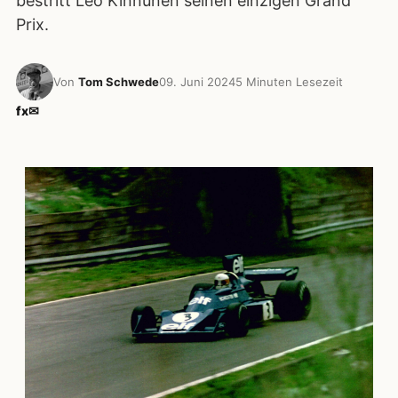
bestritt Leo Kinnunen seinen einzigen Grand
Prix.
Von
Tom Schwede
09. Juni 2024
5 Minuten Lesezeit
f
x
✉