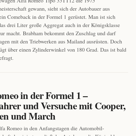
rtwagen Alfa Romeo Tipo 33TT12 die 1975
isterschaft gewann, sieht sich der Autobauer aus
ein Comeback in der Formel 1 gerüstet. Man ist sich
 das drei Liter große Aggregat auch in der Königsklasse
igur macht. Brabham bekommt den Zuschlag und darf
agen mit den Triebwerken aus Mailand ausrüsten. Doch
ügt über einen Zylinderwinkel von 180 Grad. Das ist bald
efragt.
omeo in der Formel 1 –
fahrer und Versuche mit Cooper,
en und March
fa Romeo in den Anfangstagen die Automobil-