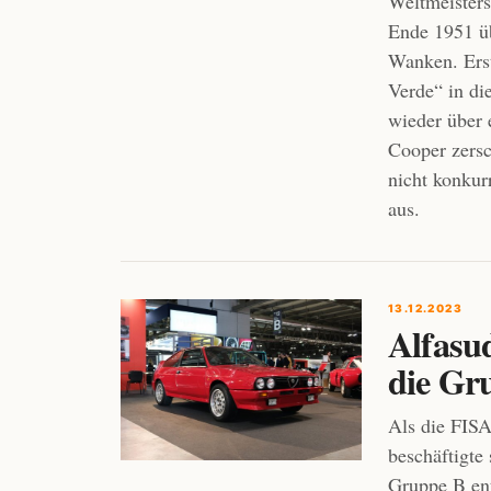
Weltmeisters
Ende 1951 üb
Wanken. Erst
Verde“ in di
wieder über
Cooper zers
nicht konkur
aus.
13.12.2023
Alfasu
die Gru
Als die FISA
beschäftigte
Gruppe B ent