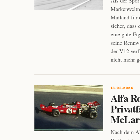
Als der Spo
Markenweltme
Mailand für 
sicher, dass
eine gute F
seine Rennw
der V12 verf
nicht mehr g
18.03.2024
Alfa R
Privat
McLar
Nach dem Al