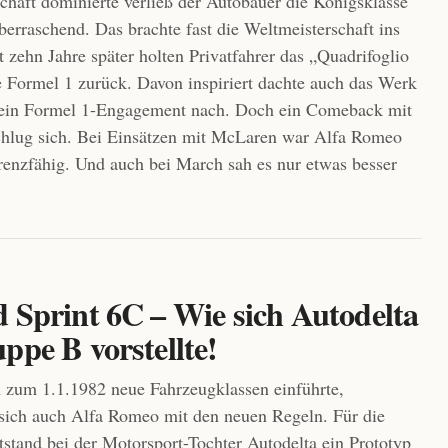
chaft dominierte verließ der Autobauer die Königsklasse
erraschend. Das brachte fast die Weltmeisterschaft ins
 zehn Jahre später holten Privatfahrer das „Quadrifoglio
e Formel 1 zurück. Davon inspiriert dachte auch das Werk
 ein Formel 1-Engagement nach. Doch ein Comeback mit
chlug sich. Bei Einsätzen mit McLaren war Alfa Romeo
renzfähig. Und auch bei March sah es nur etwas besser
d Sprint 6C – Wie sich Autodelta
ppe B vorstellte!
 zum 1.1.1982 neue Fahrzeugklassen einführte,
 sich auch Alfa Romeo mit den neuen Regeln. Für die
stand bei der Motorsport-Tochter Autodelta ein Prototyp