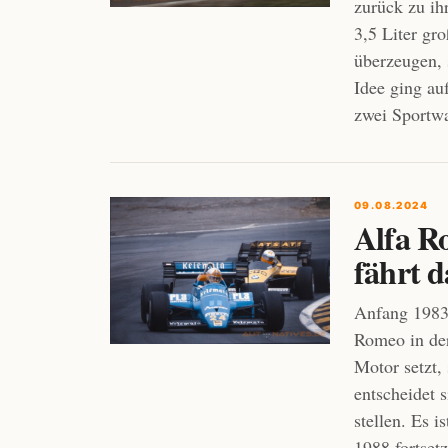
zurück zu ih
3,5 Liter gr
überzeugen, 
Idee ging a
zwei Sportwa
09.08.2024
Alfa R
fährt d
Anfang 1983
Romeo in der
Motor setzt,
entscheidet 
stellen. Es 
1988 fortsetz