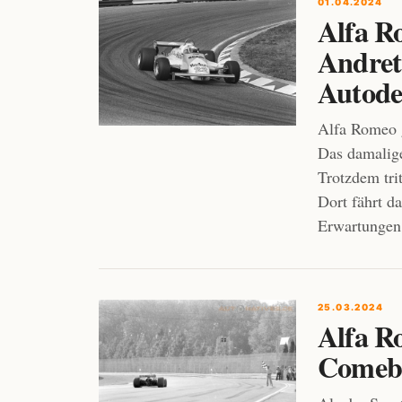
01.04.2024
Alfa R
Andrett
Autode
Alfa Romeo g
Das damalige
Trotzdem tri
Dort fährt d
Erwartungen 
25.03.2024
Alfa R
Comeb