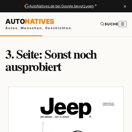
×
↗
AutoNatives.de bei Google bevorzugen
AUTO
NATIVES
SUCHE
☰
Autos. Menschen. Geschichten.
3. Seite: Sonst noch
ausprobiert