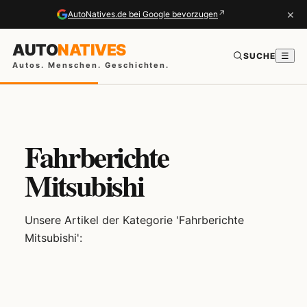
×
↗
AutoNatives.de bei Google bevorzugen
AUTO
NATIVES
SUCHE
☰
Autos. Menschen. Geschichten.
Fahrberichte
Mitsubishi
Unsere Artikel der Kategorie 'Fahrberichte
Mitsubishi':