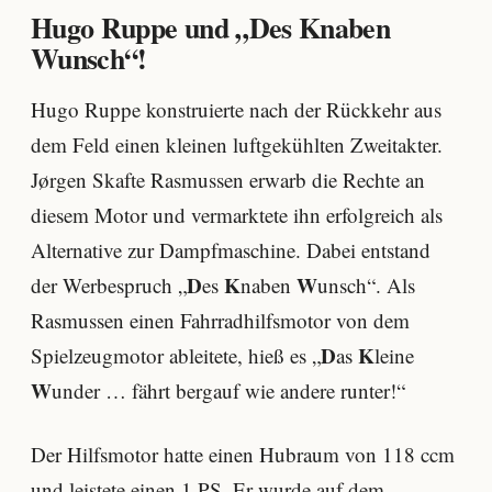
Hugo Ruppe und „
D
es
K
naben
W
unsch“!
Hugo Ruppe konstruierte nach der Rückkehr aus
dem Feld einen kleinen luftgekühlten Zweitakter.
Jørgen Skafte Rasmussen erwarb die Rechte an
diesem Motor und vermarktete ihn erfolgreich als
Alternative zur Dampfmaschine. Dabei entstand
D
K
W
der Werbespruch „
es
naben
unsch“. Als
Rasmussen einen Fahrradhilfsmotor von dem
D
K
Spielzeugmotor ableitete, hieß es „
as
leine
W
under … fährt bergauf wie andere runter!“
Der Hilfsmotor hatte einen Hubraum von 118 ccm
und leistete einen 1 PS. Er wurde auf dem