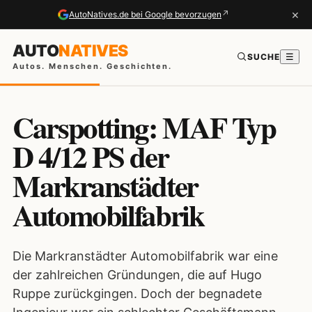
×
↗
AutoNatives.de bei Google bevorzugen
AUTO
NATIVES
SUCHE
☰
Autos. Menschen. Geschichten.
Carspotting: MAF Typ
D 4/12 PS der
Markranstädter
Automobilfabrik
Die Markranstädter Automobilfabrik war eine
der zahlreichen Gründungen, die auf Hugo
Ruppe zurückgingen. Doch der begnadete