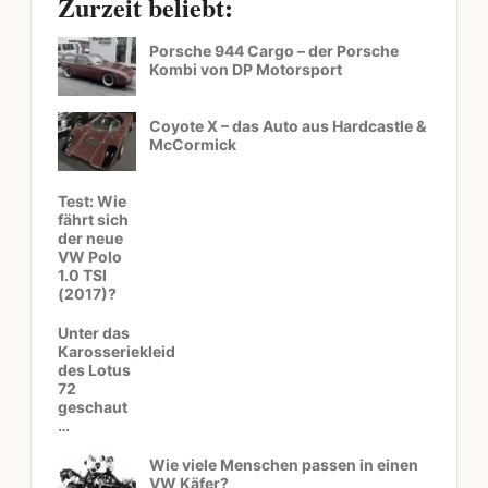
Zurzeit beliebt:
Porsche 944 Cargo – der Porsche
Kombi von DP Motorsport
Coyote X – das Auto aus Hardcastle &
McCormick
Test: Wie
fährt sich
der neue
VW Polo
1.0 TSI
(2017)?
Unter das
Karosseriekleid
des Lotus
72
geschaut
…
Wie viele Menschen passen in einen
VW Käfer?