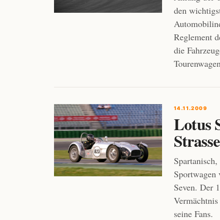
den wichtigs
Automobilind
Reglement de
die Fahrzeug
Tourenwagen 
14.11.2009
Lotus 
Strasse
Spartanisch,
Sportwagen v
Seven. Der 1
Vermächtnis 
seine Fans.