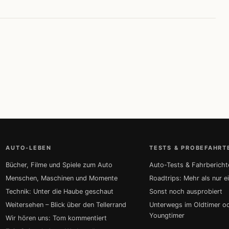
AUTO-LEBEN
TESTS & PROBEFAHRT
Bücher, Filme und Spiele zum Auto
Auto-Tests & Fahrbericht
Menschen, Maschinen und Momente
Roadtrips: Mehr als nur e
Technik: Unter die Haube geschaut
Sonst noch ausprobiert
Weitersehen – Blick über den Tellerrand
Unterwegs im Oldtimer o
Youngtimer
Wir hören uns: Tom kommentiert