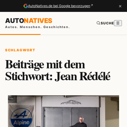
×
↗
AutoNatives.de bei Google bevorzugen
AUTO
NATIVES
SUCHE
☰
Autos. Menschen. Geschichten.
SCHLAGWORT
Beiträge mit dem
Stichwort: Jean Rédélé