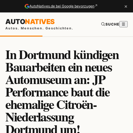
×
↗
AutoNatives.de bei Google bevorzugen
AUTO
NATIVES
SUCHE
☰
Autos. Menschen. Geschichten.
In Dortmund kündigen
Bauarbeiten ein neues
Automuseum an: JP
Performance baut die
ehemalige Citroën-
Niederlassung
Dortmund um!