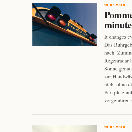
13.03.2016
Pommes
minute
It changes e
Das Ruhrgebi
nach. Zumind
Regenradar hi
Sonne genau 
zur Handwäs
nicht ohne e
Parkplatz a
vorgefahren 
13.03.2016