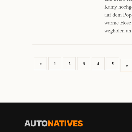
Kamy hochges
auf dem Popo
warme Hose P
wegholen an 
«
1
2
3
4
5
»
AUTO
NATIVES