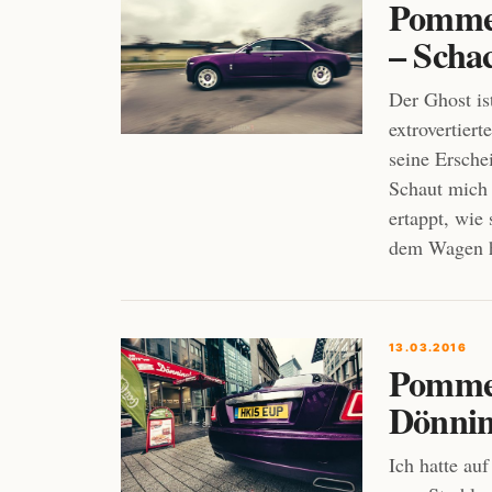
Pommes
– Schac
Der Ghost is
extrovertiert
seine Ersche
Schaut mich 
ertappt, wie 
dem Wagen h
13.03.2016
Pommes
Dönnin
Ich hatte auf