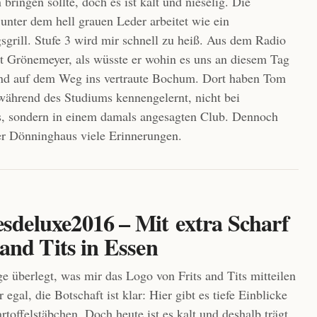
bringen sollte, doch es ist kalt und nieselig. Die
 unter dem hell grauen Leder arbeitet wie ein
sgrill. Stufe 3 wird mir schnell zu heiß. Aus dem Radio
rt Grönemeyer, als wüsste er wohin es uns an diesem Tag
ind auf dem Weg ins vertraute Bochum. Dort haben Tom
während des Studiums kennengelernt, nicht bei
, sondern in einem damals angesagten Club. Dennoch
r Dönninghaus viele Erinnerungen.
deluxe2016 – Mit extra Scharf
 and Tits in Essen
ge überlegt, was mir das Logo von Frits and Tits mitteilen
egal, die Botschaft ist klar: Hier gibt es tiefe Einblicke
rtoffelstäbchen. Doch heute ist es kalt und deshalb trägt