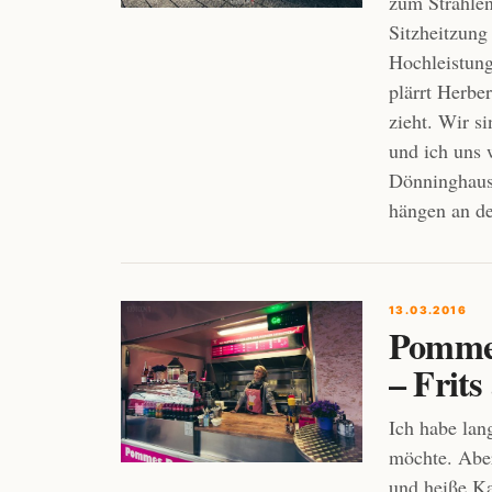
zum Strahlen 
Sitzheitzung
Hochleistung
plärrt Herbe
zieht. Wir s
und ich uns 
Dönninghaus
hängen an de
13.03.2016
Pommes
– Frits
Ich habe lan
möchte. Aber 
und heiße Ka