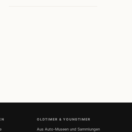
EN
OLDTIMER & YOUNGTIMER
e
Aus Auto-Museen und Sammlungen