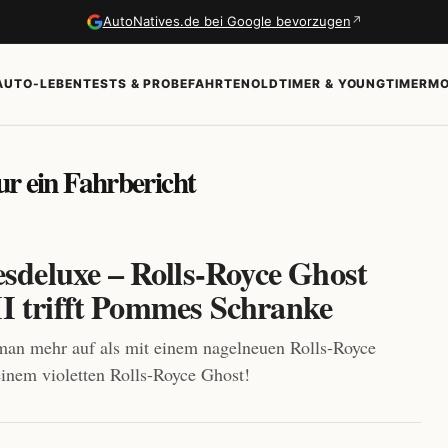
↗
AutoNatives.de bei Google bevorzugen
AUTO-LEBEN
TESTS & PROBEFAHRTEN
OLDTIMER & YOUNGTIMER
MO
ur ein Fahrbericht
deluxe – Rolls-Royce Ghost
II trifft Pommes Schranke
man mehr auf als mit einem nagelneuen Rolls-Royce
inem violetten Rolls-Royce Ghost!