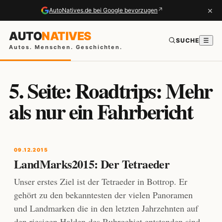
×
↗
AutoNatives.de bei Google bevorzugen
AUTO
NATIVES
SUCHE
☰
Autos. Menschen. Geschichten.
5. Seite: Roadtrips: Mehr
als nur ein Fahrbericht
09.12.2015
LandMarks2015: Der Tetraeder
Unser erstes Ziel ist der Tetraeder in Bottrop. Er
gehört zu den bekanntesten der vielen Panoramen
und Landmarken die in den letzten Jahrzehnten auf
den riesigen Halden des Ruhrgebiet entstanden sind.