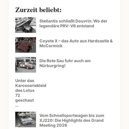
Zurzeit beliebt:
Stellantis schließt Douvrin: Wo der
legendäre PRV-V6 entstand
Coyote X – das Auto aus Hardcastle &
McCormick
Die Rote Sau fuhr auch am
Nürburgring!
Unter das
Karosseriekleid
des Lotus
72
geschaut
…
Vom Schnellsportwagen bis zum
XJ220: Die Highlights des Grand
Meeting 2026