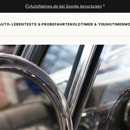
↗
AutoNatives.de bei Google bevorzugen
AUTO-LEBEN
TESTS & PROBEFAHRTEN
OLDTIMER & YOUNGTIMER
MO