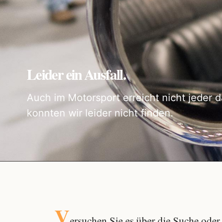
Leider ein Ausfall.
Auch im Motorsport erreicht nicht jeder d
konnten wir leider nicht finden.
V
ersuchen Sie es über die
Suche
oder 