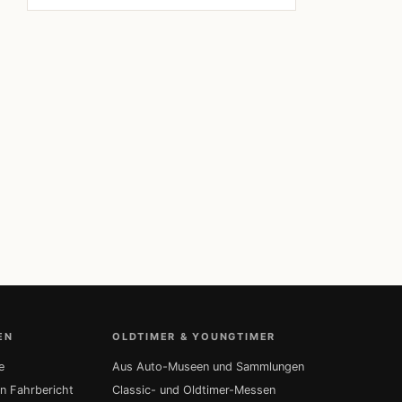
EN
OLDTIMER & YOUNGTIMER
e
Aus Auto-Museen und Sammlungen
in Fahrbericht
Classic- und Oldtimer-Messen