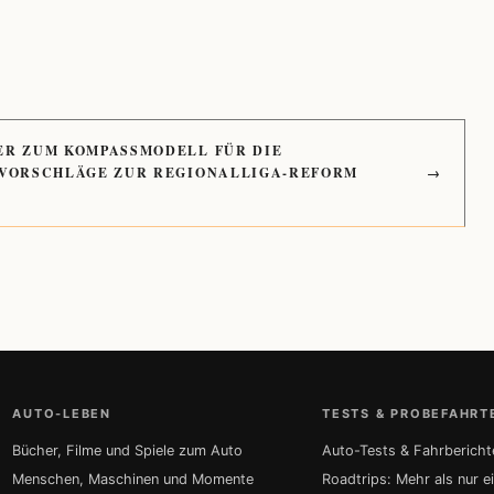
ER ZUM KOMPASSMODELL FÜR DIE
 VORSCHLÄGE ZUR REGIONALLIGA-REFORM
→
AUTO-LEBEN
TESTS & PROBEFAHRT
Bücher, Filme und Spiele zum Auto
Auto-Tests & Fahrbericht
Menschen, Maschinen und Momente
Roadtrips: Mehr als nur e