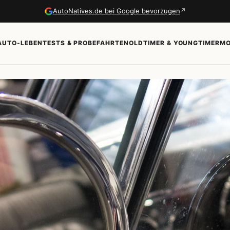
↗
AutoNatives.de bei Google bevorzugen
AUTO-LEBEN
TESTS & PROBEFAHRTEN
OLDTIMER & YOUNGTIMER
MO