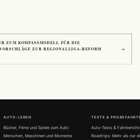
ER ZUM KOMPASSMODELL FÜR DIE
 VORSCHLÄGE ZUR REGIONALLIGA-REFORM
→
AUTO-LEBEN
TESTS & PROBEFAHRT
Bücher, Filme und Spiele zum Auto
Auto-Tests & Fahrbericht
Menschen, Maschinen und Momente
Roadtrips: Mehr als nur e