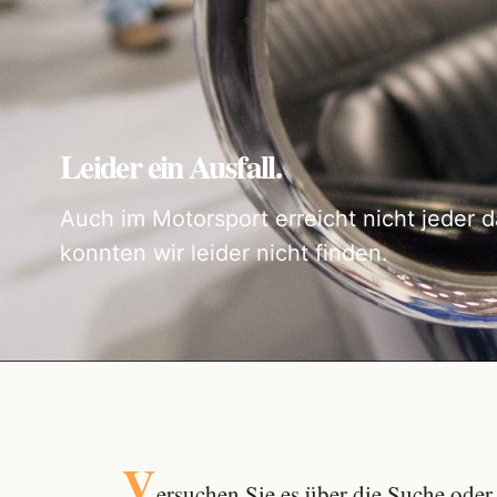
Leider ein Ausfall.
Auch im Motorsport erreicht nicht jeder d
konnten wir leider nicht finden.
V
ersuchen Sie es über die
Suche
oder 