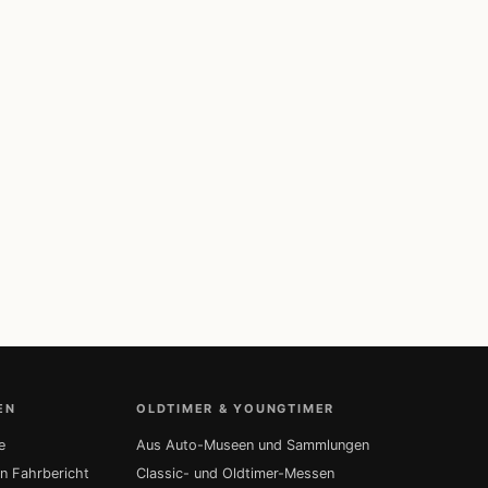
EN
OLDTIMER & YOUNGTIMER
e
Aus Auto-Museen und Sammlungen
in Fahrbericht
Classic- und Oldtimer-Messen