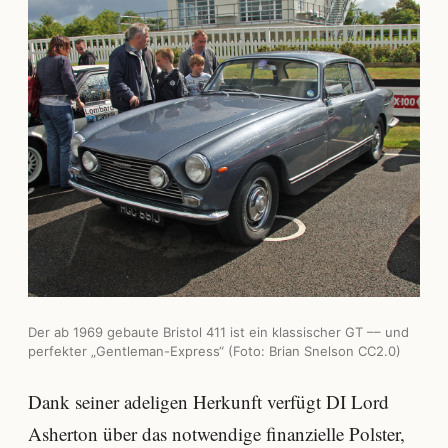
Der ab 1969 gebaute Bristol 411 ist ein klassischer GT –– und
perfekter „Gentleman-Express“ (Foto: Brian Snelson CC2.0)
Dank seiner adeligen Herkunft verfügt DI Lord
Asherton über das notwendige finanzielle Polster,