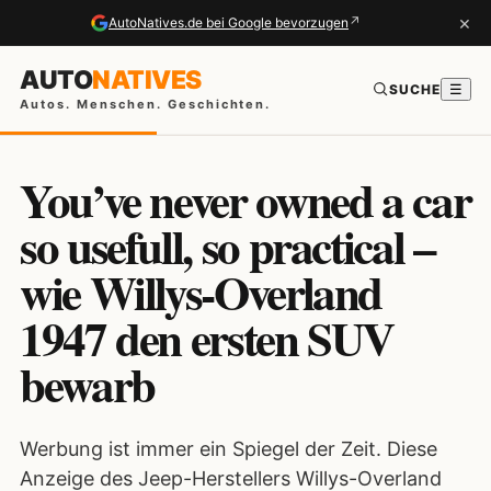
×
↗
AutoNatives.de bei Google bevorzugen
AUTO
NATIVES
SUCHE
☰
Autos. Menschen. Geschichten.
You’ve never owned a car
so usefull, so practical –
wie Willys-Overland
1947 den ersten SUV
bewarb
Werbung ist immer ein Spiegel der Zeit. Diese
Anzeige des Jeep-Herstellers Willys-Overland