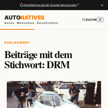
×
↗
AutoNatives.de bei Google bevorzugen
AUTO
NATIVES
SUCHE
☰
Autos. Menschen. Geschichten.
SCHLAGWORT
Beiträge mit dem
Stichwort: DRM