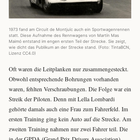
1973 fand am Circuit de Montjuïc auch ein Sportwagenrennen
statt. Diese Aufnahme des Rennwagens von Martín Mas
Maimó entstand im engen ersten Teil der Strecke. Sie zeigt,
wie dicht das Publikum an der Strecke stand. (Foto: TintaBCN,
Lizenz CC4.0
)
Oft waren die Leitplanken nur zusammengesteckt.
Obwohl entsprechende Bohrungen vorhanden
waren, fehlten Verschraubungen. Die Folge war ein
Streik der Piloten. Denn mit Lella Lombardi
gehörte damals auch eine Frau zum Fahrerfeld. Im
ersten Training ging kein Auto auf die Strecke. Am
zweiten Training nahmen nur zwei Fahrer teil. Die
in der GPDA (Grand Prix Drivers Association)