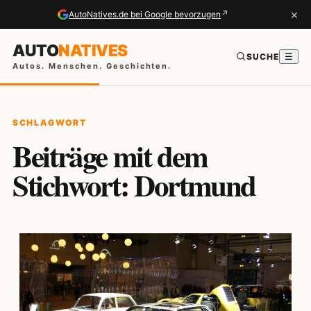
×
↗
AutoNatives.de bei Google bevorzugen
AUTO
NATIVES
SUCHE
☰
Autos. Menschen. Geschichten.
SCHLAGWORT
Beiträge mit dem
Stichwort: Dortmund