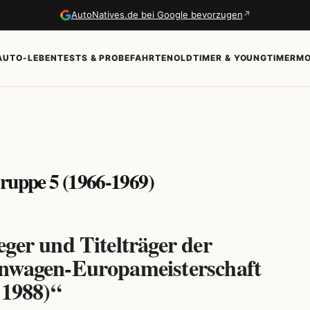
↗
AutoNatives.de bei Google bevorzugen
AUTO-LEBEN
TESTS & PROBEFAHRTEN
OLDTIMER & YOUNGTIMER
MO
Gruppe 5 (1966-1969)
ger und Titelträger der
nwagen-Europameisterschaft
 1988)“