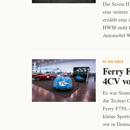
Die Seven H
eine weitere
erzählt eine
HWM steht f
Automobil-We
01.04.2022
Ferry F
4CV vo
Es war Sonnt
die Techno C
Ferry F750, 
kleine Sport
wir in Deuts