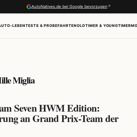
↗
AutoNatives.de bei Google bevorzugen
AUTO-LEBEN
TESTS & PROBEFAHRTEN
OLDTIMER & YOUNGTIMER
MO
ille Miglia
am Seven HWM Edition:
rung an Grand Prix-Team der