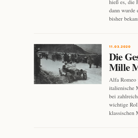
hieß es, die
dann wurde e
bisher bekan
11.03.2020
Die Ge
Mille M
Alfa Romeo f
italienische
bei zahlreic
wichtige Roll
klassischen 