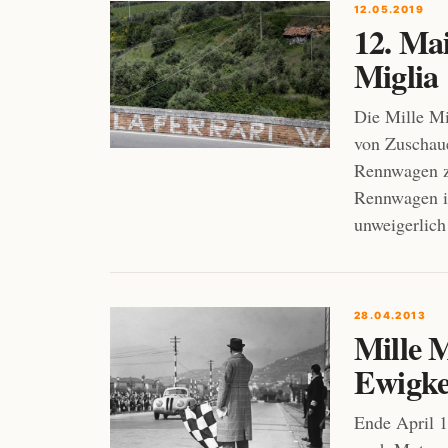
12.05.2019
12. Mai
Miglia
Die Mille Mi
von Zuschaue
Rennwagen z
Rennwagen i
unweigerlich
28.04.2013
Mille M
Ewigke
Ende April 1