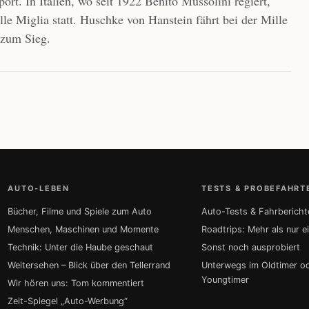
ort. In Italien, wo seit 1922 Benito Mussolini regiert,
lle Miglia statt. Huschke von Hanstein fährt bei der Mille
 zum Sieg.
AUTO-LEBEN
TESTS & PROBEFAHRT
Bücher, Filme und Spiele zum Auto
Auto-Tests & Fahrbericht
Menschen, Maschinen und Momente
Roadtrips: Mehr als nur e
Technik: Unter die Haube geschaut
Sonst noch ausprobiert
Weitersehen – Blick über den Tellerrand
Unterwegs im Oldtimer o
Youngtimer
Wir hören uns: Tom kommentiert
Zeit-Spiegel „Auto-Werbung“