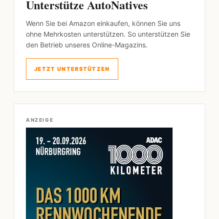
Unterstütze AutoNatives
Wenn Sie bei Amazon einkaufen, können Sie uns
ohne Mehrkosten unterstützen. So unterstützen Sie
den Betrieb unseres Online-Magazins.
JETZT UNTERSTÜTZEN
ANZEIGE