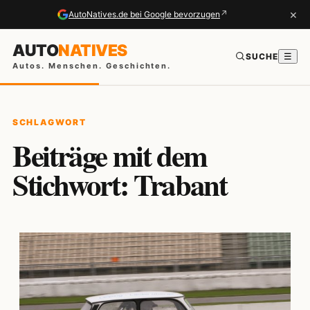
×
↗
AutoNatives.de bei Google bevorzugen
AUTO
NATIVES
SUCHE
☰
Autos. Menschen. Geschichten.
SCHLAGWORT
Beiträge mit dem
Stichwort: Trabant