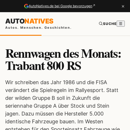
×
↗
AutoNatives.de bei Google bevorzugen
AUTO
NATIVES
SUCHE
☰
Autos. Menschen. Geschichten.
Rennwagen des Monats:
Trabant 800 RS
Wir schreiben das Jahr 1986 und die FISA
verändert die Spielregeln im Rallyesport. Statt
der wilden Gruppe B soll in Zukunft die
seriennahe Gruppe A über Stock und Stein
jagen. Dazu müssen die Hersteller 5.000
identische Fahrzeuge bauen. Im Westen
entstehen für den Sporteinsatz Fahrzeuge wie