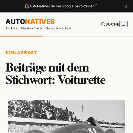
×
↗
AutoNatives.de bei Google bevorzugen
AUTO
NATIVES
SUCHE
☰
Autos. Menschen. Geschichten.
SCHLAGWORT
Beiträge mit dem
Stichwort: Voiturette