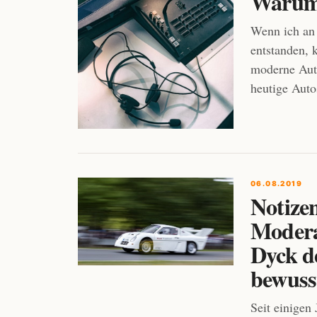
Warum 
Wenn ich an 
entstanden, 
moderne Auto
heutige Auto
06.08.2019
Notize
Modera
Dyck de
bewuss
Seit einigen