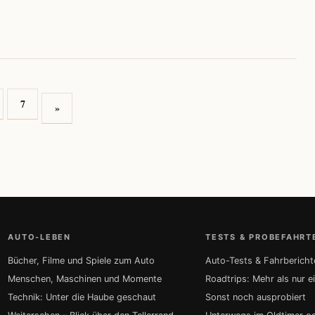
7
»
AUTO-LEBEN
TESTS & PROBEFAHRT
Bücher, Filme und Spiele zum Auto
Auto-Tests & Fahrbericht
Menschen, Maschinen und Momente
Roadtrips: Mehr als nur e
Technik: Unter die Haube geschaut
Sonst noch ausprobiert