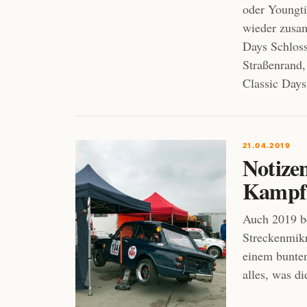
oder Youngt
wieder zusa
Days Schlos
Straßenrand,
Classic Days
21.04.2019
Notize
Kampf 
Auch 2019 b
Streckenmikr
einem bunte
alles, was d