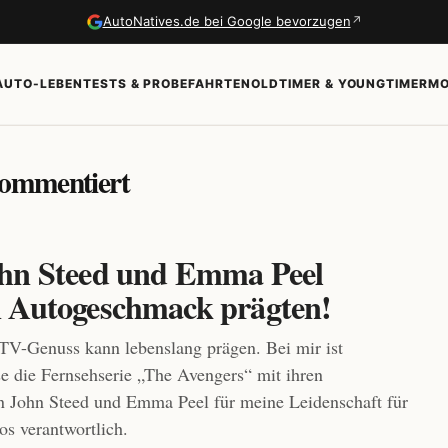
↗
AutoNatives.de bei Google bevorzugen
AUTO-LEBEN
TESTS & PROBEFAHRTEN
OLDTIMER & YOUNGTIMER
MO
 kommentiert
hn Steed und Emma Peel
 Autogeschmack prägten!
 TV-Genuss kann lebenslang prägen. Bei mir ist
se die Fernsehserie „The Avengers“ mit ihren
n John Steed und Emma Peel für meine Leidenschaft für
os verantwortlich.