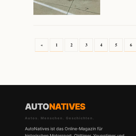
«
1
2
3
4
5
6
AUTO
NATIVES
Autos. Menschen. Geschichten.
AutoNatives ist das Online-Magazin für
historischen Motorsport, Oldtimer, Youngtimer und