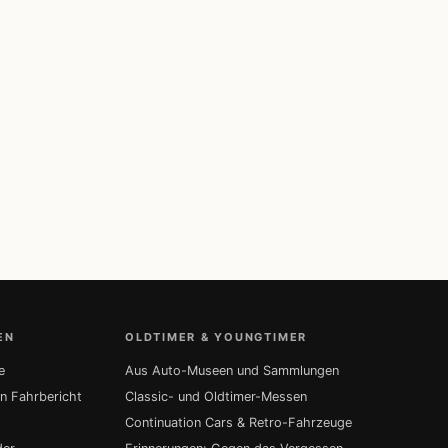
EN
OLDTIMER & YOUNGTIMER
e
Aus Auto-Museen und Sammlungen
in Fahrbericht
Classic- und Oldtimer-Messen
Continuation Cars & Retro-Fahrzeuge