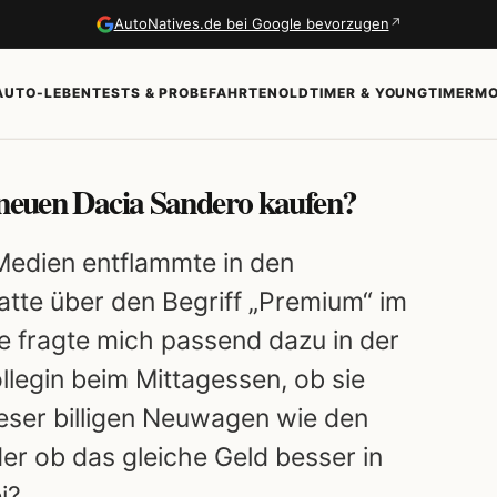
↗
AutoNatives.de bei Google bevorzugen
AUTO-LEBEN
TESTS & PROBEFAHRTEN
OLDTIMER & YOUNGTIMER
MO
 neuen Dacia Sandero kaufen?
-Medien entflammte in den
te über den Begriff „Premium“ im
e fragte mich passend dazu in der
legin beim Mittagessen, ob sie
ieser billigen Neuwagen wie den
r ob das gleiche Geld besser in
i?