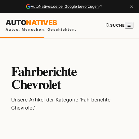
×
↗
AutoNatives.de bei Google bevorzugen
AUTO
NATIVES
SUCHE
☰
Autos. Menschen. Geschichten.
Fahrberichte
Chevrolet
Unsere Artikel der Kategorie 'Fahrberichte
Chevrolet':