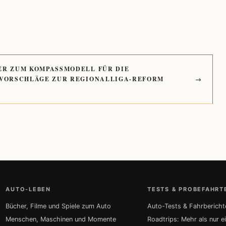
ER ZUM KOMPASSMODELL FÜR DIE
 VORSCHLÄGE ZUR REGIONALLIGA-REFORM
→
AUTO-LEBEN
TESTS & PROBEFAHRT
Bücher, Filme und Spiele zum Auto
Auto-Tests & Fahrbericht
Menschen, Maschinen und Momente
Roadtrips: Mehr als nur e