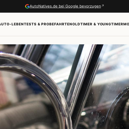
↗
AutoNatives.de bei Google bevorzugen
AUTO-LEBEN
TESTS & PROBEFAHRTEN
OLDTIMER & YOUNGTIMER
MO