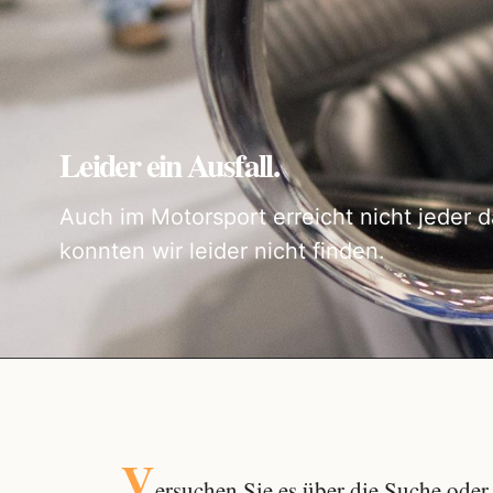
Leider ein Ausfall.
Auch im Motorsport erreicht nicht jeder d
konnten wir leider nicht finden.
V
ersuchen Sie es über die
Suche
oder 