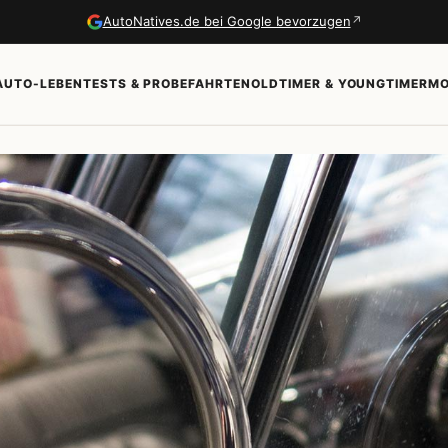
↗
AutoNatives.de bei Google bevorzugen
AUTO-LEBEN
TESTS & PROBEFAHRTEN
OLDTIMER & YOUNGTIMER
MO