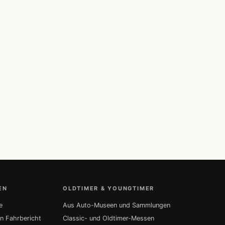
EN
OLDTIMER & YOUNGTIMER
e
Aus Auto-Museen und Sammlungen
in Fahrbericht
Classic- und Oldtimer-Messen