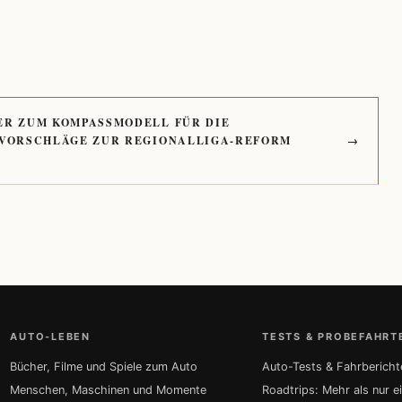
ER ZUM KOMPASSMODELL FÜR DIE
 VORSCHLÄGE ZUR REGIONALLIGA-REFORM
→
AUTO-LEBEN
TESTS & PROBEFAHRT
Bücher, Filme und Spiele zum Auto
Auto-Tests & Fahrbericht
Menschen, Maschinen und Momente
Roadtrips: Mehr als nur e