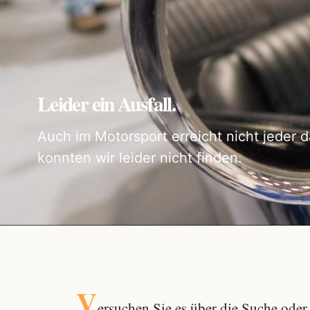
Leider ein Ausfall.
Auch im Motorsport erreicht nicht jeder d
konnten wir leider nicht finden.
V
ersuchen Sie es über die
Suche
oder 