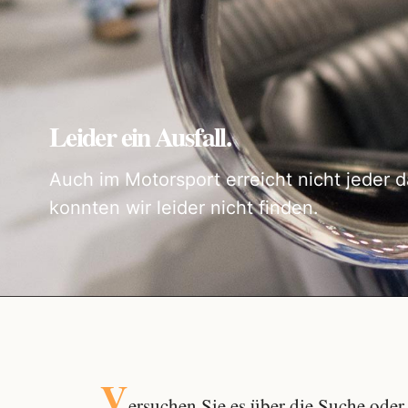
Leider ein Ausfall.
Auch im Motorsport erreicht nicht jeder d
konnten wir leider nicht finden.
V
ersuchen Sie es über die
Suche
oder 