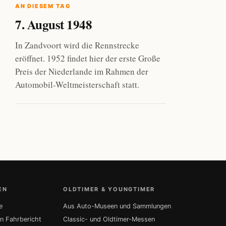
AN DIESEM TAG
7. August 1948
In Zandvoort wird die Rennstrecke
eröffnet. 1952 findet hier der erste Große
Preis der Niederlande im Rahmen der
Automobil-Weltmeisterschaft statt.
EN
OLDTIMER & YOUNGTIMER
e
Aus Auto-Museen und Sammlungen
in Fahrbericht
Classic- und Oldtimer-Messen