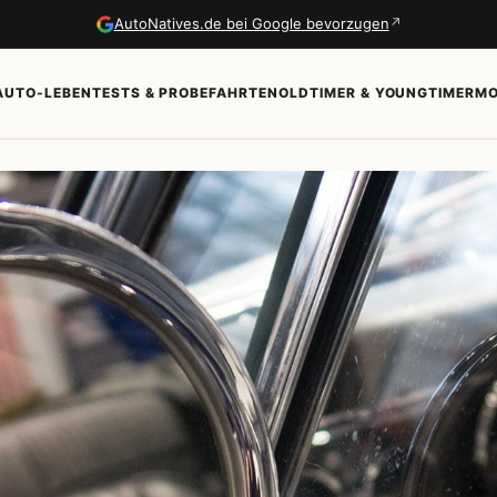
↗
AutoNatives.de bei Google bevorzugen
AUTO-LEBEN
TESTS & PROBEFAHRTEN
OLDTIMER & YOUNGTIMER
MO