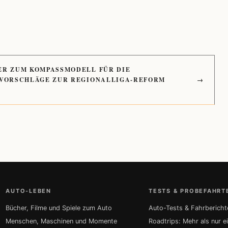
ER ZUM KOMPASSMODELL FÜR DIE
 VORSCHLÄGE ZUR REGIONALLIGA-REFORM
→
AUTO-LEBEN
TESTS & PROBEFAHRT
Bücher, Filme und Spiele zum Auto
Auto-Tests & Fahrbericht
Menschen, Maschinen und Momente
Roadtrips: Mehr als nur e