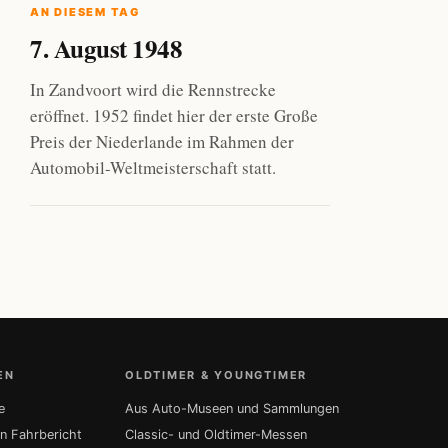
AN DIESEM TAG
7. August 1948
In Zandvoort wird die Rennstrecke
eröffnet. 1952 findet hier der erste Große
Preis der Niederlande im Rahmen der
Automobil-Weltmeisterschaft statt.
EN
OLDTIMER & YOUNGTIMER
e
Aus Auto-Museen und Sammlungen
in Fahrbericht
Classic- und Oldtimer-Messen