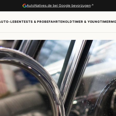
↗
AutoNatives.de bei Google bevorzugen
AUTO-LEBEN
TESTS & PROBEFAHRTEN
OLDTIMER & YOUNGTIMER
MO