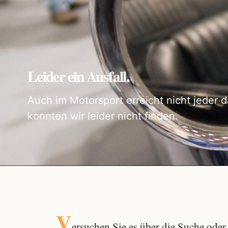
Leider ein Ausfall.
Auch im Motorsport erreicht nicht jeder d
konnten wir leider nicht finden.
V
ersuchen Sie es über die
Suche
oder 