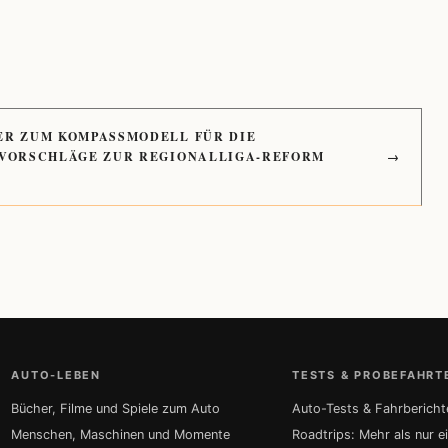
ER ZUM KOMPASSMODELL FÜR DIE
 VORSCHLÄGE ZUR REGIONALLIGA-REFORM
→
AUTO-LEBEN
TESTS & PROBEFAHRT
Bücher, Filme und Spiele zum Auto
Auto-Tests & Fahrbericht
Menschen, Maschinen und Momente
Roadtrips: Mehr als nur e