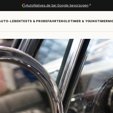
↗
AutoNatives.de bei Google bevorzugen
AUTO-LEBEN
TESTS & PROBEFAHRTEN
OLDTIMER & YOUNGTIMER
MO