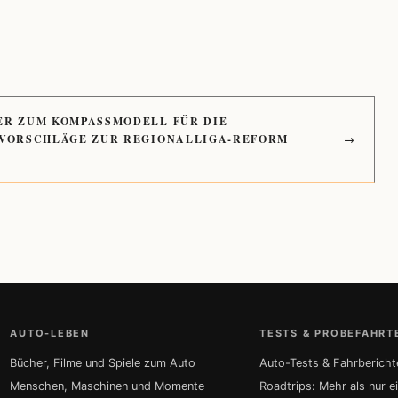
ER ZUM KOMPASSMODELL FÜR DIE
 VORSCHLÄGE ZUR REGIONALLIGA-REFORM
→
AUTO-LEBEN
TESTS & PROBEFAHRT
Bücher, Filme und Spiele zum Auto
Auto-Tests & Fahrbericht
Menschen, Maschinen und Momente
Roadtrips: Mehr als nur e