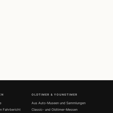
EN
OLDTIMER & YOUNGTIMER
e
Aus Auto-Museen und Sammlungen
in Fahrbericht
Classic- und Oldtimer-Messen