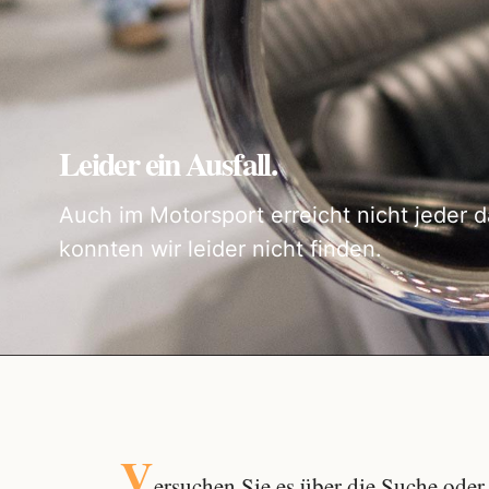
Leider ein Ausfall.
Auch im Motorsport erreicht nicht jeder d
konnten wir leider nicht finden.
V
ersuchen Sie es über die
Suche
oder 