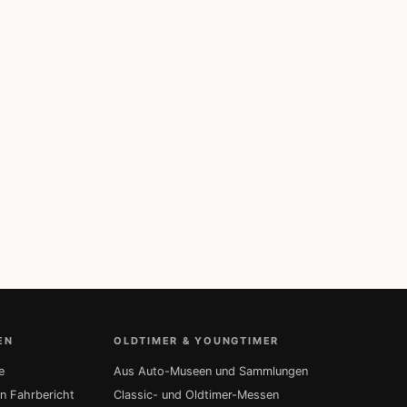
EN
OLDTIMER & YOUNGTIMER
e
Aus Auto-Museen und Sammlungen
in Fahrbericht
Classic- und Oldtimer-Messen