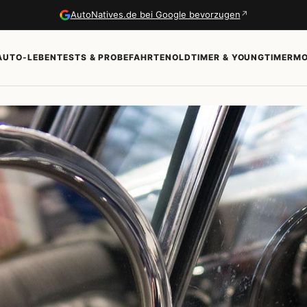
↗
AutoNatives.de bei Google bevorzugen
AUTO-LEBEN
TESTS & PROBEFAHRTEN
OLDTIMER & YOUNGTIMER
MO