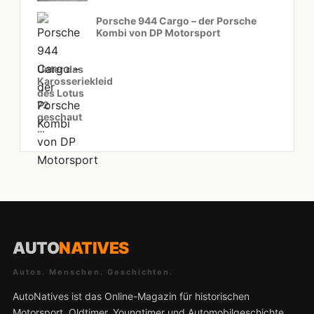
Porsche 944 Cargo – der Porsche
Kombi von DP Motorsport
Unter das
Karosseriekleid
des Lotus
72
geschaut
…
AUTO
NATIVES
Autos. Menschen. Geschichten.
AutoNatives ist das Online-Magazin für historischen
Motorsport, Oldtimer, Youngtimer und Automobilgeschichte.