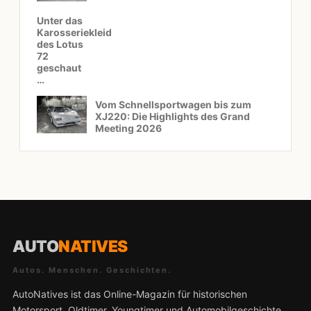
Unter das
Karosseriekleid
des Lotus
72
geschaut
…
Vom Schnellsportwagen bis zum
XJ220: Die Highlights des Grand
Meeting 2026
AUTO
NATIVES
Autos. Menschen. Geschichten.
AutoNatives ist das Online-Magazin für historischen
Motorsport, Oldtimer, Youngtimer und Automobilgeschichte.